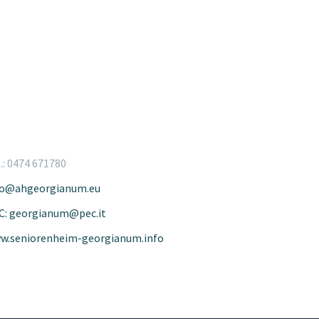
.: 0474 671780
fo@ahgeorgianum.eu
C: georgianum@pec.it
w.seniorenheim-georgianum.info