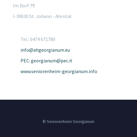
Im Dorf 79
I-39030 St. Johann - Ahrntal
Tel.: 0474 671780
info@ahgeorgianum.eu
PEC: georgianum@pec.it
www.seniorenheim-georgianum.info
© Seniorenheim Georgianum