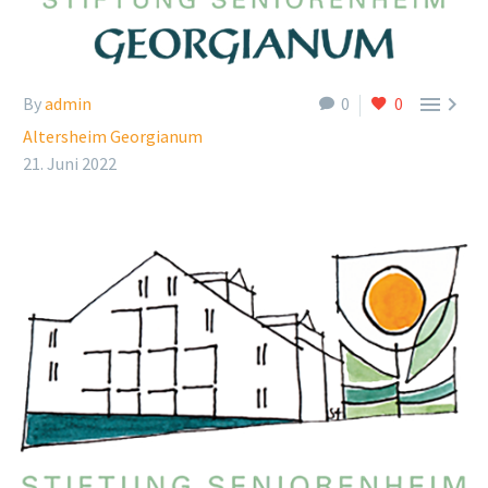


By
admin
0
0
Altersheim Georgianum
21. Juni 2022