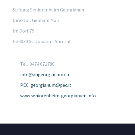
Stiftung Seniorenheim Georgianum
Direktor: Gebhard Mair
Im Dorf 79
I-39030 St. Johann - Ahrntal
Tel.: 0474 671780
info@ahgeorgianum.eu
PEC: georgianum@pec.it
www.seniorenheim-georgianum.info