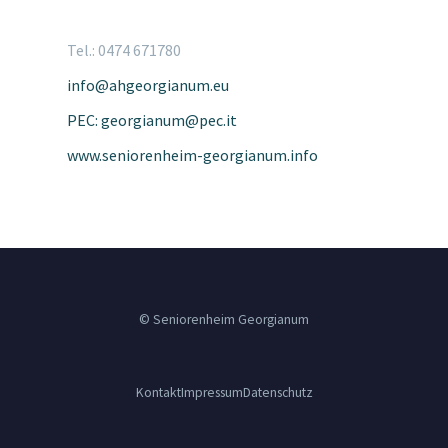
Tel.: 0474 671780
info@ahgeorgianum.eu
PEC: georgianum@pec.it
www.seniorenheim-georgianum.info
© Seniorenheim Georgianum
Kontakt
Impressum
Datenschutz