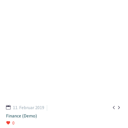
Lorem ipsum dolor sit amet ipsum


11. Februar 2019
Finance (Demo)
0